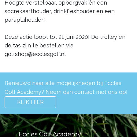
Hoogte verstelbaar, opbergvak én een
socrekaarthouder, drinkfleshouder en een
parapluhouder!
Deze actie loopt tot 21 juni 2020! De trolley en
de tas zijn te bestellen via
golfshop@ecclesgolf.nl
Benieuwd naar alle mogelijkheden bij Eccles
Golf Academy? Neem dan contact met ons op!
KLIK HIER
Eccles Golf Academy